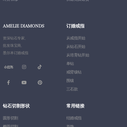
AMELIE DIAMONDS
订婚戒指
从戒指开始
资深钻石专家
,
批发珠宝商
,
从钻石开始
墨尔本订婚戒指
从培育钻开始
单钻
戒臂镶钻
围镶
三石款
钻石切割形状
常用链接
圆形切割
结婚戒指
椭圆切割
首饰