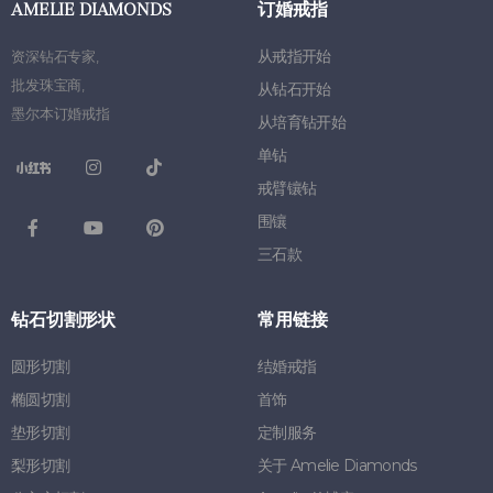
AMELIE DIAMONDS
订婚戒指
从戒指开始
资深钻石专家
,
批发珠宝商
,
从钻石开始
墨尔本订婚戒指
从培育钻开始
单钻
戒臂镶钻
围镶
三石款
钻石切割形状
常用链接
圆形切割
结婚戒指
椭圆切割
首饰
垫形切割
定制服务
梨形切割
关于 Amelie Diamonds